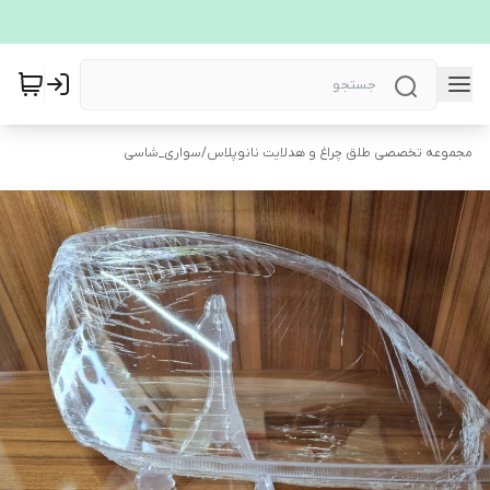
مجموعه تخصصی طلق چراغ و هدلایت نانوپلاس
/
سواری_شاسی