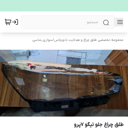
مجموعه تخصصی طلق چراغ و هدلایت نانوپلاس
/
سواری_شاسی
طلق چراغ جلو تیگو 7پرو