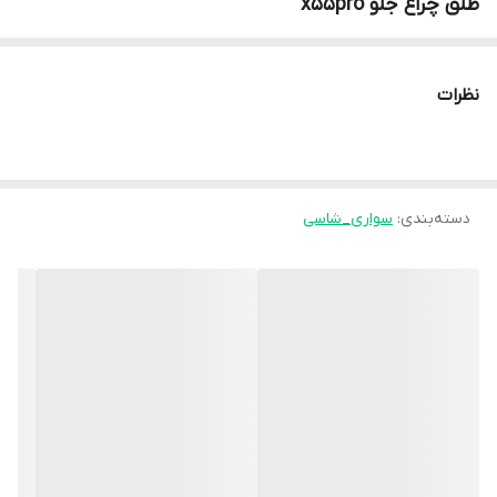
طلق چراغ جلو x55pro
نظرات
دسته‌بندی
:
سواری_شاسی