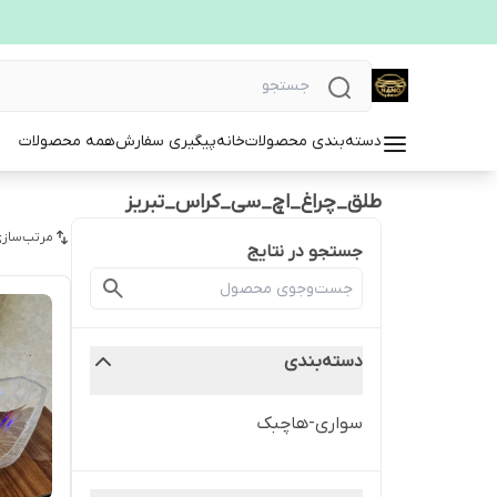
دسته‌بندی محصولات
خانه
پیگیری سفارش
همه محصولات
طلق_چراغ_اچ_سی_کراس_تبریز
مرتب‌سازی
جستجو در نتایج
دسته‌بندی
سواری-هاچبک