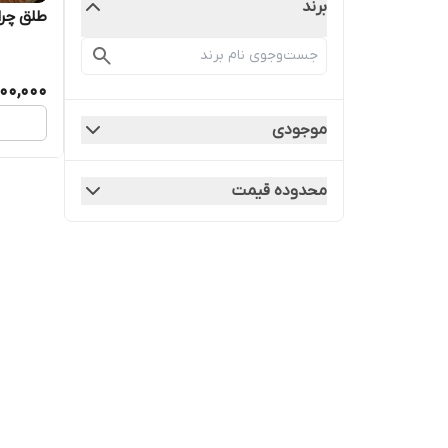
برند
طلق چرا
00,000
موجودی
محدوده قیمت