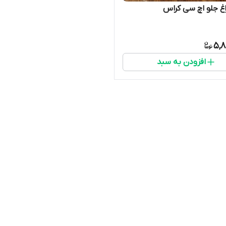
غ جلو اچ سی کراس
5,8
افزودن به سبد