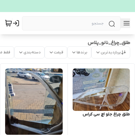
طلق_چراغ_نانو_پلاس
پربازدیدترین
برندها
قیمت
دسته‌بندی
فقط م
طلق چراغ جلو اچ سی کراس