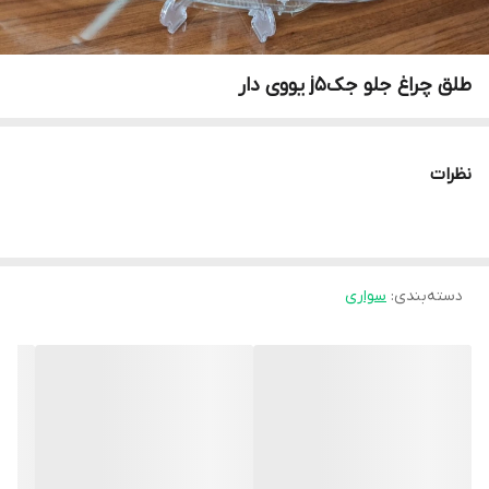
طلق چراغ جلو جکj5 یووی دار
نظرات
دسته‌بندی
:
سواری