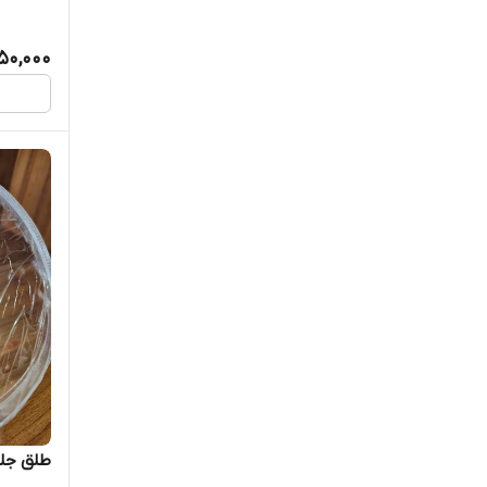
50,000
طلق جلو m110