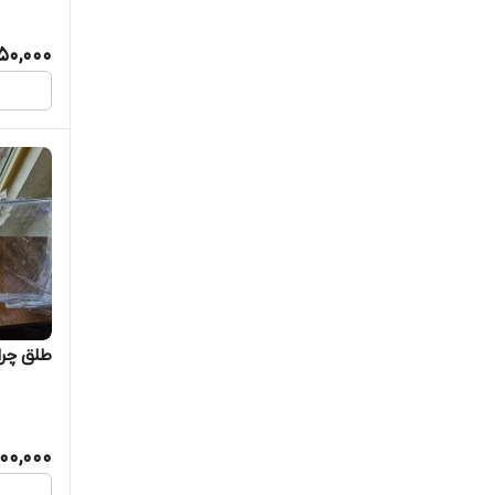
750,000
طلق چرا
900,000