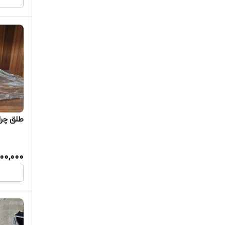
طلق چرا
900,000