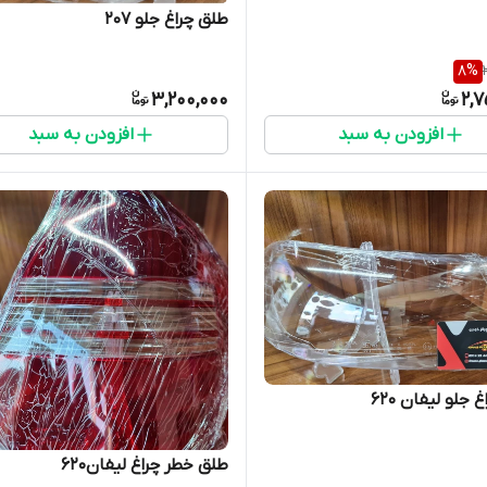
طلق چراغ جلو ۲۰۷
8
%
3,200,000
2,7
افزودن به سبد
افزودن به سبد
 جلو لیفان 620
طلق خطر چراغ لیفان620