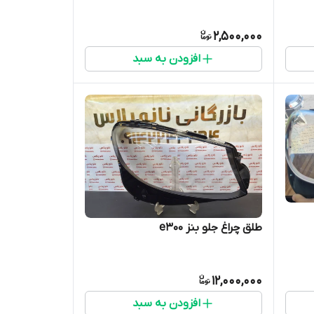
2,500,000
افزودن به سبد
طلق چراغ جلو بنز e300
12,000,000
افزودن به سبد