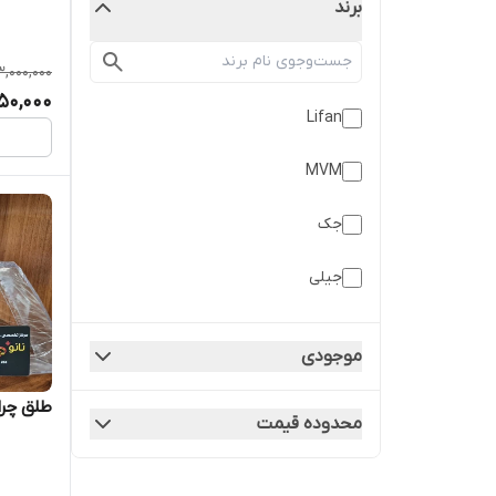
برند
3,000,000
50,000
Lifan
MVM
جک
جیلی
کیا
موجودی
هیوندا
طلق چراغ
محدوده قیمت