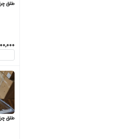
طلق چراغ
00,000
طلق چرا