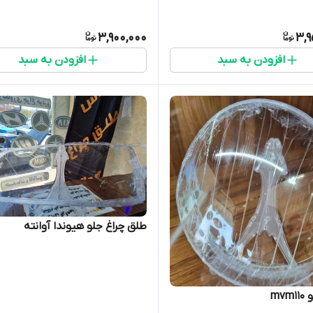
3,900,000
3,9
افزودن به سبد
افزودن به سبد
طلق چراغ جلو هیوندا آوانته
mv