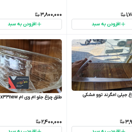
3,800,000
1,
افزودن به سبد
افزودن به سبد
غ جیلی امگرند توو مشکی
طلق چراغ جلو ام وی ام x33new
2,400,000
3,
افزودن به سبد
افزودن به سبد