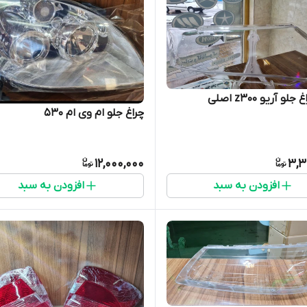
و آریو z300 اصلی
چراغ جلو ام وی ام ۵۳۰
12,000,000
3,3
افزودن به سبد
افزودن به سبد