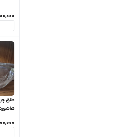
00,000
طلق چرا
هاشوردا
00,000