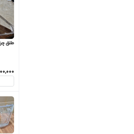
طلق چراغ جل
00,000