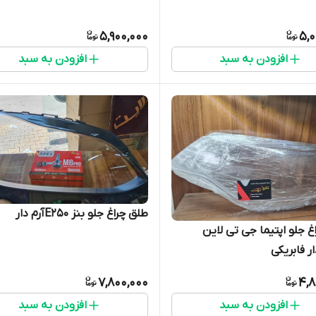
5,900,000
5,0
افزودن به سبد
افزودن به سبد
طلق چراغ جلو بنز E250آرم دار
غ جلو اپتیما جی تی لاین
ر فابریکی
7,800,000
4,8
افزودن به سبد
افزودن به سبد