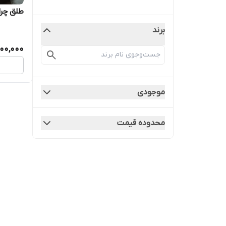
طلق چراغ ج
برند
900,000
موجودی
محدوده قیمت